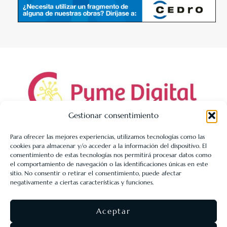
Gestionar consentimiento
Para ofrecer las mejores experiencias, utilizamos tecnologías como las
cookies para almacenar y/o acceder a la información del dispositivo. El
LIBRERÍA UNIVERSITARIA LEÓN 1980 SLL ha sido beneficiaria
consentimiento de estas tecnologías nos permitirá procesar datos como
de Fondos Europeos, cuyo objetivo es la mejora de la
el comportamiento de navegación o las identificaciones únicas en este
sitio. No consentir o retirar el consentimiento, puede afectar
competitividad de las PYMES, y gracias al cual ha puesto en
negativamente a ciertas características y funciones.
marcha un Plan de Acción con el objetivo de reforzar la
digitalización y la competitividad de las pymes durante el año
Aceptar
2025. Para ello ha contado con el apoyo del Programa Pyme