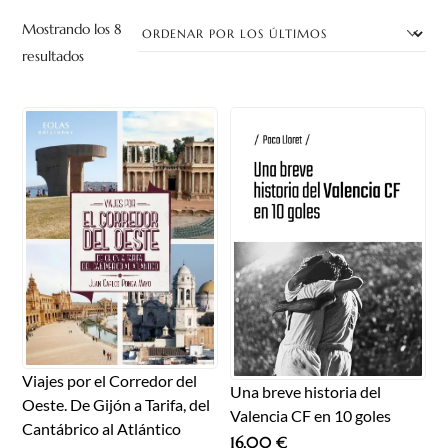
Mostrando los 8
Ordenado
resultados
por
los
últimos
Viajes por el Corredor del
Una breve historia del
Oeste. De Gijón a Tarifa, del
Valencia CF en 10 goles
Cantábrico al Atlántico
16,00
€