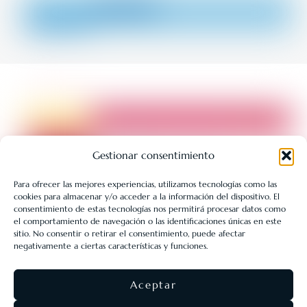
Gestionar consentimiento
Para ofrecer las mejores experiencias, utilizamos tecnologías como las
cookies para almacenar y/o acceder a la información del dispositivo. El
LIBRERÍA UNIVERSITARIA LEÓN 1980 SLL ha sido beneficiaria
consentimiento de estas tecnologías nos permitirá procesar datos como
de Fondos Europeos, cuyo objetivo es la mejora de la
el comportamiento de navegación o las identificaciones únicas en este
sitio. No consentir o retirar el consentimiento, puede afectar
competitividad de las PYMES, y gracias al cual ha puesto en
negativamente a ciertas características y funciones.
marcha un Plan de Acción con el objetivo de reforzar la
digitalización y la competitividad de las pymes durante el año
Aceptar
2025. Para ello ha contado con el apoyo del Programa Pyme