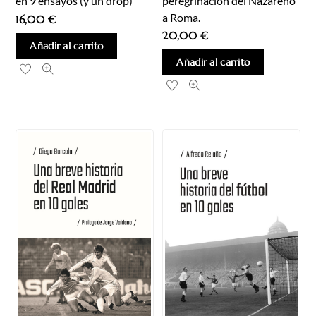
peregrinación del Nazareno
en 9 ensayos (y un drop)
a Roma.
16,00
€
20,00
€
Añadir al carrito
Añadir al carrito