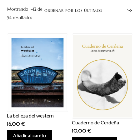
Mostrando 1–12 de
Ordenado
54 resultados
por
los
últimos
La belleza del western
Cuaderno de Cerdeña
16,00
€
10,00
€
Añadir al carrito