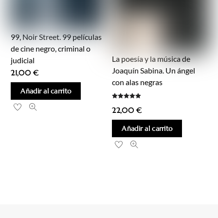
99, Noir Street. 99 películas
de cine negro, criminal o
La poesía y la música de
judicial
Joaquín Sabina. Un ángel
21,00
€
con alas negras
Añadir al carrito
Valorado
22,00
€
con
5.00
de 5
Añadir al carrito