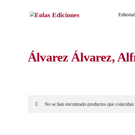
Skip
to
Editorial
content
Álvarez Álvarez, Al
No se han encontrado productos que coincidan 