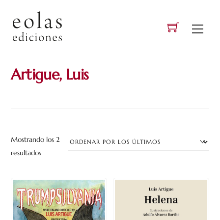
Skip
to
Men
content
Artigue, Luis
Mostrando los 2
Ordenado
resultados
por
los
últimos