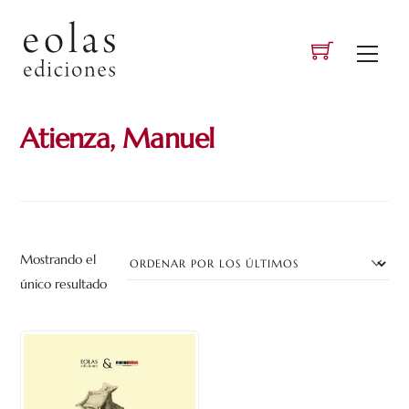
Skip
to
Men
content
Atienza, Manuel
Mostrando el
único resultado