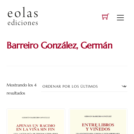
Skip
to
Men
content
Barreiro González, Germán
Mostrando los 4
Ordenado
resultados
por
los
últimos