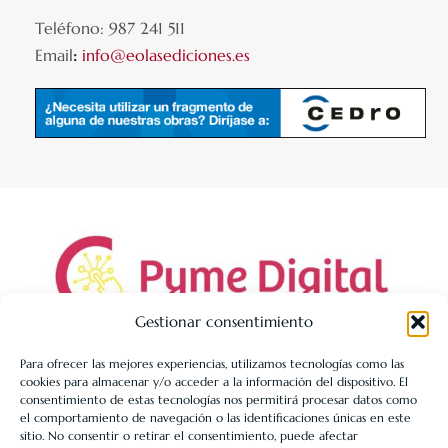
Teléfono: 987 241 511
Email
:
info@eolasediciones.es
Gestionar consentimiento
Para ofrecer las mejores experiencias, utilizamos tecnologías como las
cookies para almacenar y/o acceder a la información del dispositivo. El
LIBRERÍA UNIVERSITARIA LEÓN 1980 SLL ha sido beneficiaria
consentimiento de estas tecnologías nos permitirá procesar datos como
de Fondos Europeos, cuyo objetivo es la mejora de la
el comportamiento de navegación o las identificaciones únicas en este
sitio. No consentir o retirar el consentimiento, puede afectar
competitividad de las PYMES, y gracias al cual ha puesto en