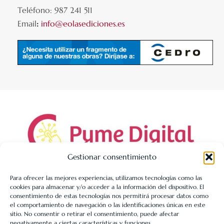
Teléfono: 987 241 511
Email
:
info@eolasediciones.es
Gestionar consentimiento
Para ofrecer las mejores experiencias, utilizamos tecnologías como las
cookies para almacenar y/o acceder a la información del dispositivo. El
LIBRERÍA UNIVERSITARIA LEÓN 1980 SLL ha sido beneficiaria
consentimiento de estas tecnologías nos permitirá procesar datos como
de Fondos Europeos, cuyo objetivo es la mejora de la
el comportamiento de navegación o las identificaciones únicas en este
sitio. No consentir o retirar el consentimiento, puede afectar
competitividad de las PYMES, y gracias al cual ha puesto en
negativamente a ciertas características y funciones.