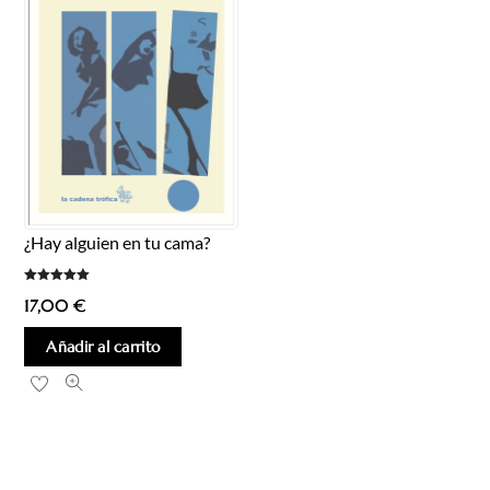
¿Hay alguien en tu cama?
Valorado
17,00
€
con
5.00
de 5
Añadir al carrito