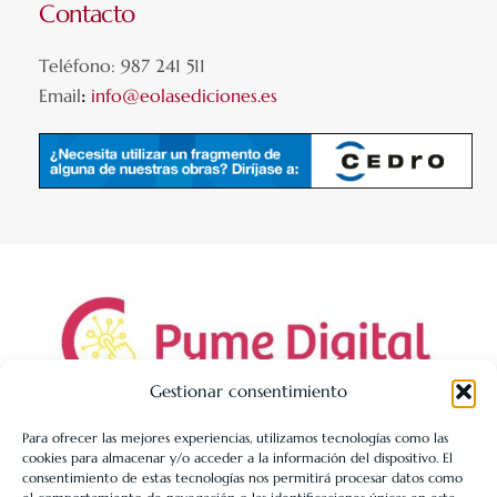
Contacto
Teléfono: 987 241 511
Email
:
info@eolasediciones.es
Gestionar consentimiento
Para ofrecer las mejores experiencias, utilizamos tecnologías como las
cookies para almacenar y/o acceder a la información del dispositivo. El
LIBRERÍA UNIVERSITARIA LEÓN 1980 SLL ha sido beneficiaria
consentimiento de estas tecnologías nos permitirá procesar datos como
de Fondos Europeos, cuyo objetivo es la mejora de la