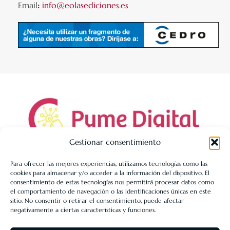
Email
:
info@eolasediciones.es
Gestionar consentimiento
Para ofrecer las mejores experiencias, utilizamos tecnologías como las
cookies para almacenar y/o acceder a la información del dispositivo. El
LIBRERÍA UNIVERSITARIA LEÓN 1980 SLL ha sido beneficiaria
consentimiento de estas tecnologías nos permitirá procesar datos como
de Fondos Europeos, cuyo objetivo es la mejora de la
el comportamiento de navegación o las identificaciones únicas en este
sitio. No consentir o retirar el consentimiento, puede afectar
competitividad de las PYMES, y gracias al cual ha puesto en
negativamente a ciertas características y funciones.
marcha un Plan de Acción con el objetivo de reforzar la