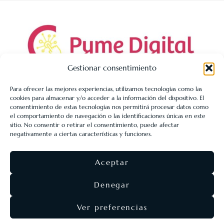
Gestionar consentimiento
Para ofrecer las mejores experiencias, utilizamos tecnologías como las
cookies para almacenar y/o acceder a la información del dispositivo. El
LIBRERÍA UNIVERSITARIA LEÓN 1980 SLL ha sido beneficiaria
consentimiento de estas tecnologías nos permitirá procesar datos como
de Fondos Europeos, cuyo objetivo es la mejora de la
el comportamiento de navegación o las identificaciones únicas en este
sitio. No consentir o retirar el consentimiento, puede afectar
competitividad de las PYMES, y gracias al cual ha puesto en
negativamente a ciertas características y funciones.
marcha un Plan de Acción con el objetivo de reforzar la
digitalización y la competitividad de las pymes durante el año
Aceptar
2025. Para ello ha contado con el apoyo del Programa Pyme
Digital de la Cámara de Comercio de León.
#EuropaSeSiente
Denegar
Ver preferencias