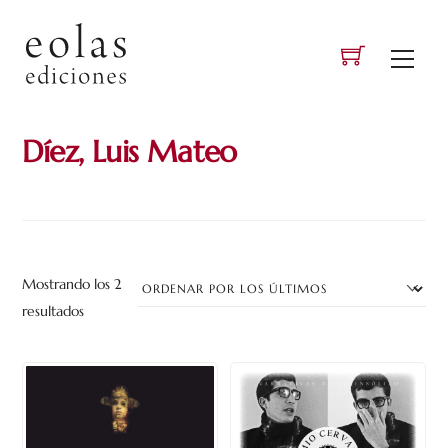
Skip
to
Men
content
Díez, Luis Mateo
Mostrando los 2
Ordenado
resultados
por
los
últimos