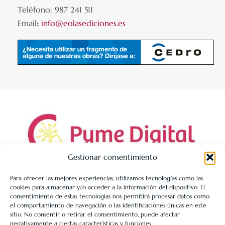
Teléfono: 987 241 511
Email
:
info@eolasediciones.es
Gestionar consentimiento
Para ofrecer las mejores experiencias, utilizamos tecnologías como las
cookies para almacenar y/o acceder a la información del dispositivo. El
LIBRERÍA UNIVERSITARIA LEÓN 1980 SLL ha sido beneficiaria
consentimiento de estas tecnologías nos permitirá procesar datos como
de Fondos Europeos, cuyo objetivo es la mejora de la
el comportamiento de navegación o las identificaciones únicas en este
sitio. No consentir o retirar el consentimiento, puede afectar
competitividad de las PYMES, y gracias al cual ha puesto en
negativamente a ciertas características y funciones.