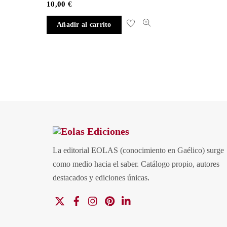
10,00
€
Añadir al carrito
La editorial EOLAS (conocimiento en Gaélico) surge
como medio hacia el saber.
Catálogo propio, autores
destacados y ediciones únicas
.
X
Facebook
Instagram
Pinterest
Linkedin