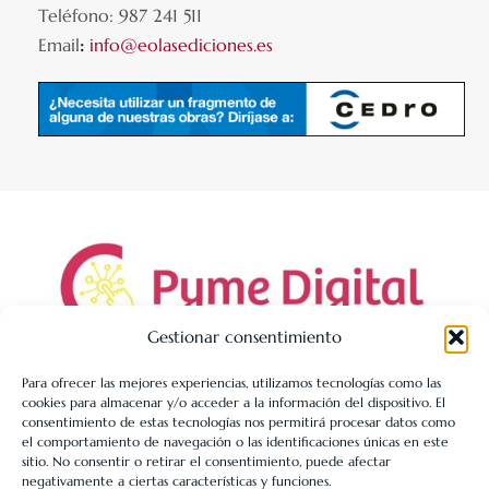
Teléfono: 987 241 511
Email
:
info@eolasediciones.es
Gestionar consentimiento
Para ofrecer las mejores experiencias, utilizamos tecnologías como las
cookies para almacenar y/o acceder a la información del dispositivo. El
LIBRERÍA UNIVERSITARIA LEÓN 1980 SLL ha sido beneficiaria
consentimiento de estas tecnologías nos permitirá procesar datos como
de Fondos Europeos, cuyo objetivo es la mejora de la
el comportamiento de navegación o las identificaciones únicas en este
sitio. No consentir o retirar el consentimiento, puede afectar
competitividad de las PYMES, y gracias al cual ha puesto en
negativamente a ciertas características y funciones.