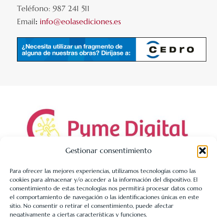
Teléfono: 987 241 511
Email
:
info@eolasediciones.es
Gestionar consentimiento
Para ofrecer las mejores experiencias, utilizamos tecnologías como las
cookies para almacenar y/o acceder a la información del dispositivo. El
LIBRERÍA UNIVERSITARIA LEÓN 1980 SLL ha sido beneficiaria
consentimiento de estas tecnologías nos permitirá procesar datos como
de Fondos Europeos, cuyo objetivo es la mejora de la
el comportamiento de navegación o las identificaciones únicas en este
sitio. No consentir o retirar el consentimiento, puede afectar
competitividad de las PYMES, y gracias al cual ha puesto en
negativamente a ciertas características y funciones.