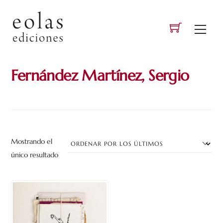
Skip
to
Men
content
Fernández Martínez, Sergio
Mostrando el
único resultado