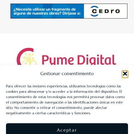
Gestionar consentimiento
Para ofrecer las mejores experiencias, utilizamos tecnologías como las
cookies para almacenar y/o acceder a la información del dispositivo. El
LIBRERÍA UNIVERSITARIA LEÓN 1980 SLL ha sido beneficiaria
consentimiento de estas tecnologías nos permitirá procesar datos como
de Fondos Europeos, cuyo objetivo es la mejora de la
el comportamiento de navegación o las identificaciones únicas en este
sitio. No consentir o retirar el consentimiento, puede afectar
competitividad de las PYMES, y gracias al cual ha puesto en
negativamente a ciertas características y funciones.
marcha un Plan de Acción con el objetivo de reforzar la
digitalización y la competitividad de las pymes durante el año
Aceptar
2025. Para ello ha contado con el apoyo del Programa Pyme