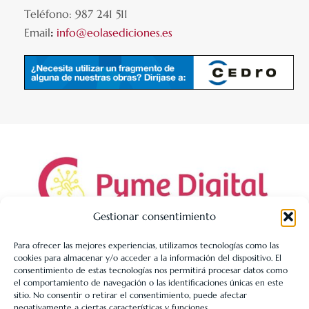
Teléfono: 987 241 511
Email
:
info@eolasediciones.es
Gestionar consentimiento
Para ofrecer las mejores experiencias, utilizamos tecnologías como las
cookies para almacenar y/o acceder a la información del dispositivo. El
LIBRERÍA UNIVERSITARIA LEÓN 1980 SLL ha sido beneficiaria
consentimiento de estas tecnologías nos permitirá procesar datos como
de Fondos Europeos, cuyo objetivo es la mejora de la
el comportamiento de navegación o las identificaciones únicas en este
sitio. No consentir o retirar el consentimiento, puede afectar
competitividad de las PYMES, y gracias al cual ha puesto en
negativamente a ciertas características y funciones.