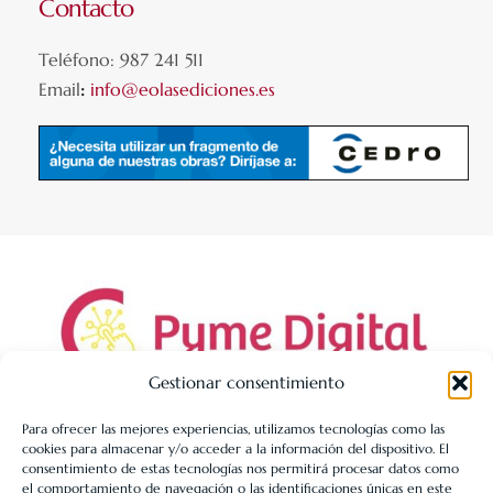
Contacto
Teléfono: 987 241 511
Email
:
info@eolasediciones.es
Gestionar consentimiento
Para ofrecer las mejores experiencias, utilizamos tecnologías como las
cookies para almacenar y/o acceder a la información del dispositivo. El
LIBRERÍA UNIVERSITARIA LEÓN 1980 SLL ha sido beneficiaria
consentimiento de estas tecnologías nos permitirá procesar datos como
de Fondos Europeos, cuyo objetivo es la mejora de la
el comportamiento de navegación o las identificaciones únicas en este