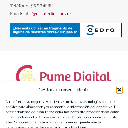
Teléfono: 987 241 511
Email
:
info@eolasediciones.es
Gestionar consentimiento
Para ofrecer las mejores experiencias, utilizamos tecnologías como las
cookies para almacenar y/o acceder a la información del dispositivo. El
LIBRERÍA UNIVERSITARIA LEÓN 1980 SLL ha sido beneficiaria
consentimiento de estas tecnologías nos permitirá procesar datos como
de Fondos Europeos, cuyo objetivo es la mejora de la
el comportamiento de navegación o las identificaciones únicas en este
sitio. No consentir o retirar el consentimiento, puede afectar
competitividad de las PYMES, y gracias al cual ha puesto en
negativamente a ciertas características y funciones.