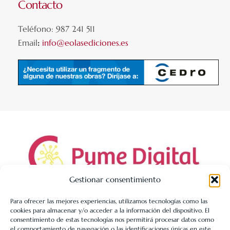
Contacto
Teléfono: 987 241 511
Email
:
info@eolasediciones.es
Gestionar consentimiento
Para ofrecer las mejores experiencias, utilizamos tecnologías como las
cookies para almacenar y/o acceder a la información del dispositivo. El
LIBRERÍA UNIVERSITARIA LEÓN 1980 SLL ha sido beneficiaria
consentimiento de estas tecnologías nos permitirá procesar datos como
de Fondos Europeos, cuyo objetivo es la mejora de la
el comportamiento de navegación o las identificaciones únicas en este