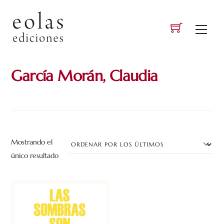
Skip
to
Men
content
García Morán, Claudia
Mostrando el
único resultado