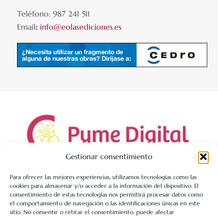
Teléfono: 987 241 511
Email
:
info@eolasediciones.es
Gestionar consentimiento
Para ofrecer las mejores experiencias, utilizamos tecnologías como las
cookies para almacenar y/o acceder a la información del dispositivo. El
LIBRERÍA UNIVERSITARIA LEÓN 1980 SLL ha sido beneficiaria
consentimiento de estas tecnologías nos permitirá procesar datos como
de Fondos Europeos, cuyo objetivo es la mejora de la
el comportamiento de navegación o las identificaciones únicas en este
sitio. No consentir o retirar el consentimiento, puede afectar
competitividad de las PYMES, y gracias al cual ha puesto en