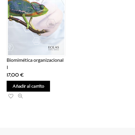
Biomimética organizacional
I
17,00
€
Añadir al carrito