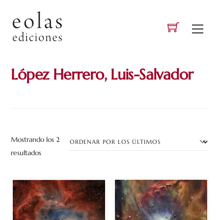
Skip
to
Men
content
López Herrero, Luis-Salvador
Mostrando los 2
Ordenado
resultados
por
los
últimos