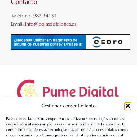
Contacto
Teléfono: 987 241 511
Email
:
info@eolasediciones.es
Gestionar consentimiento
Para ofrecer las mejores experiencias, utilizamos tecnologías como las
cookies para almacenar y/o acceder a la información del dispositivo. El
LIBRERÍA UNIVERSITARIA LEÓN 1980 SLL ha sido beneficiaria
consentimiento de estas tecnologías nos permitirá procesar datos como
de Fondos Europeos, cuyo objetivo es la mejora de la
el comportamiento de navegación o las identificaciones únicas en este