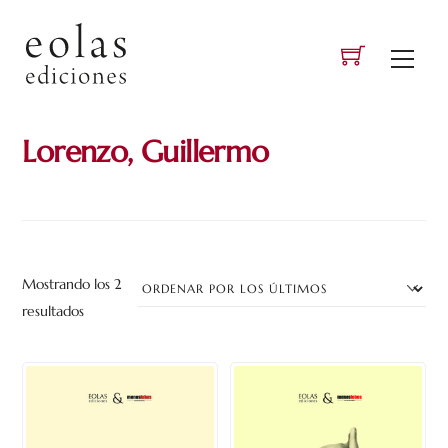
Skip
to
Men
content
Lorenzo, Guillermo
Mostrando los 2
Ordenado
resultados
por
los
últimos