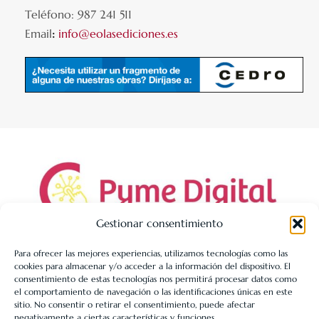
Teléfono: 987 241 511
Email
:
info@eolasediciones.es
Gestionar consentimiento
Para ofrecer las mejores experiencias, utilizamos tecnologías como las
cookies para almacenar y/o acceder a la información del dispositivo. El
LIBRERÍA UNIVERSITARIA LEÓN 1980 SLL ha sido beneficiaria
consentimiento de estas tecnologías nos permitirá procesar datos como
de Fondos Europeos, cuyo objetivo es la mejora de la
el comportamiento de navegación o las identificaciones únicas en este
sitio. No consentir o retirar el consentimiento, puede afectar
competitividad de las PYMES, y gracias al cual ha puesto en
negativamente a ciertas características y funciones.