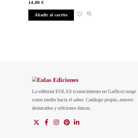
14,00
€
Añadir al carrito
La editorial EOLAS (conocimiento en Gaélico) surge
como medio hacia el saber.
Catálogo propio, autores
destacados y ediciones únicas
.
X
Facebook
Instagram
Pinterest
Linkedin