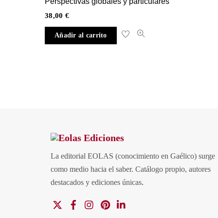
Perspectivas globales y particulares
38,00
€
Añadir al carrito
La editorial EOLAS (conocimiento en Gaélico) surge
como medio hacia el saber.
Catálogo propio, autores
destacados y ediciones únicas
.
X
Facebook
Instagram
Pinterest
Linkedin