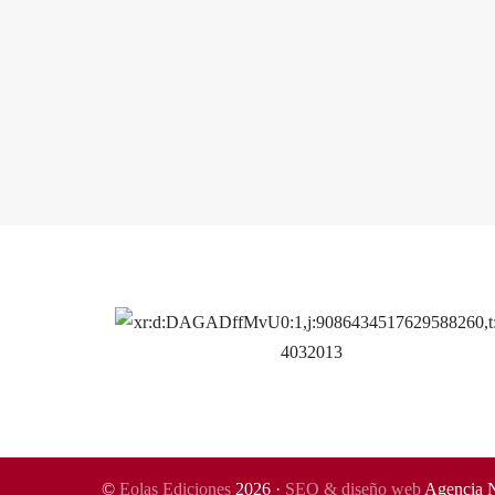
©
Eolas Ediciones
2026 ·
SEO & diseño web
Agencia 