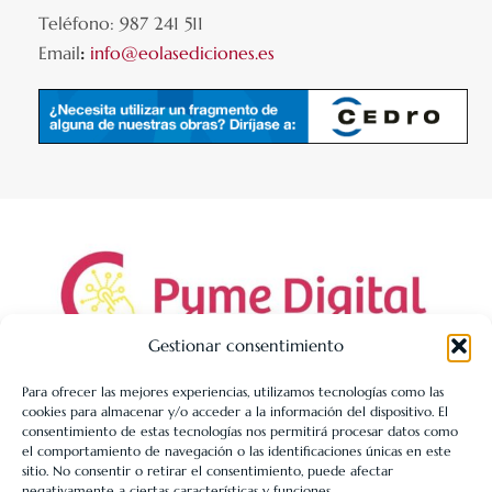
Teléfono: 987 241 511
Email
:
info@eolasediciones.es
Gestionar consentimiento
Para ofrecer las mejores experiencias, utilizamos tecnologías como las
cookies para almacenar y/o acceder a la información del dispositivo. El
LIBRERÍA UNIVERSITARIA LEÓN 1980 SLL ha sido beneficiaria
consentimiento de estas tecnologías nos permitirá procesar datos como
de Fondos Europeos, cuyo objetivo es la mejora de la
el comportamiento de navegación o las identificaciones únicas en este
sitio. No consentir o retirar el consentimiento, puede afectar
competitividad de las PYMES, y gracias al cual ha puesto en
negativamente a ciertas características y funciones.