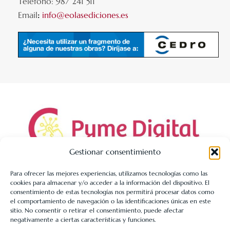
Teléfono: 987 241 511
Email
:
info@eolasediciones.es
Gestionar consentimiento
Para ofrecer las mejores experiencias, utilizamos tecnologías como las
cookies para almacenar y/o acceder a la información del dispositivo. El
LIBRERÍA UNIVERSITARIA LEÓN 1980 SLL ha sido beneficiaria
consentimiento de estas tecnologías nos permitirá procesar datos como
de Fondos Europeos, cuyo objetivo es la mejora de la
el comportamiento de navegación o las identificaciones únicas en este
sitio. No consentir o retirar el consentimiento, puede afectar
competitividad de las PYMES, y gracias al cual ha puesto en
negativamente a ciertas características y funciones.
marcha un Plan de Acción con el objetivo de reforzar la