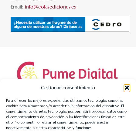
Email
:
info@eolasediciones.es
Gestionar consentimiento
Para ofrecer las mejores experiencias, utilizamos tecnologías como las
cookies para almacenar y/o acceder a la información del dispositivo. El
LIBRERÍA UNIVERSITARIA LEÓN 1980 SLL ha sido beneficiaria
consentimiento de estas tecnologías nos permitirá procesar datos como
de Fondos Europeos, cuyo objetivo es la mejora de la
el comportamiento de navegación o las identificaciones únicas en este
sitio. No consentir o retirar el consentimiento, puede afectar
competitividad de las PYMES, y gracias al cual ha puesto en
negativamente a ciertas características y funciones.
marcha un Plan de Acción con el objetivo de reforzar la