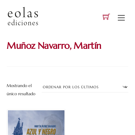
Skip
to
Men
content
Muñoz Navarro, Martín
Mostrando el
único resultado