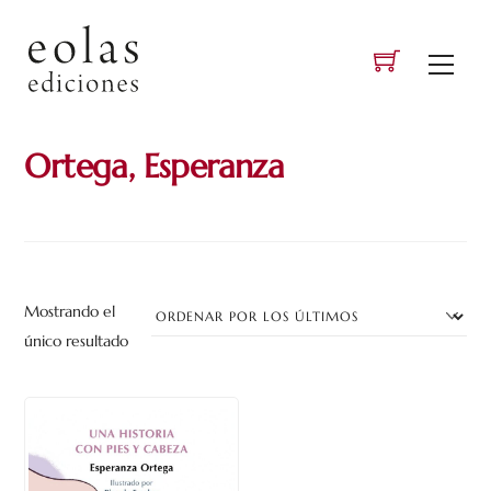
Skip
to
Men
content
Ortega, Esperanza
Mostrando el
único resultado