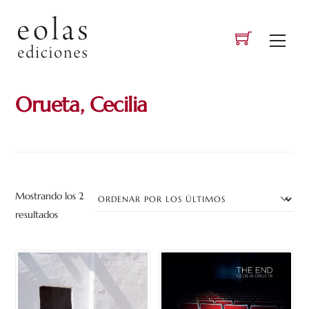
Skip
to
Men
content
Orueta, Cecilia
Mostrando los 2
Ordenado
resultados
por
los
últimos