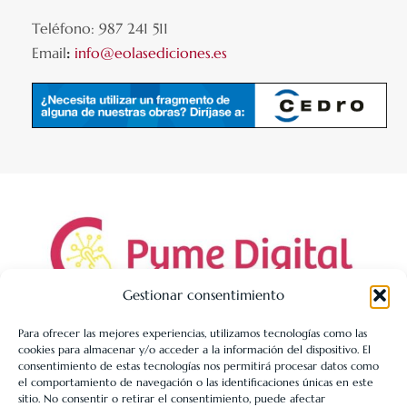
Teléfono: 987 241 511
Email
:
info@eolasediciones.es
Gestionar consentimiento
Para ofrecer las mejores experiencias, utilizamos tecnologías como las
cookies para almacenar y/o acceder a la información del dispositivo. El
LIBRERÍA UNIVERSITARIA LEÓN 1980 SLL ha sido beneficiaria
consentimiento de estas tecnologías nos permitirá procesar datos como
de Fondos Europeos, cuyo objetivo es la mejora de la
el comportamiento de navegación o las identificaciones únicas en este
sitio. No consentir o retirar el consentimiento, puede afectar
competitividad de las PYMES, y gracias al cual ha puesto en