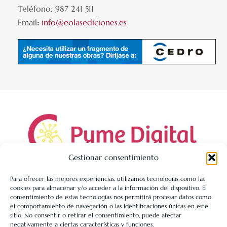
Teléfono: 987 241 511
Email
:
info@eolasediciones.es
Gestionar consentimiento
Para ofrecer las mejores experiencias, utilizamos tecnologías como las
cookies para almacenar y/o acceder a la información del dispositivo. El
LIBRERÍA UNIVERSITARIA LEÓN 1980 SLL ha sido beneficiaria
consentimiento de estas tecnologías nos permitirá procesar datos como
de Fondos Europeos, cuyo objetivo es la mejora de la
el comportamiento de navegación o las identificaciones únicas en este
sitio. No consentir o retirar el consentimiento, puede afectar
competitividad de las PYMES, y gracias al cual ha puesto en
negativamente a ciertas características y funciones.