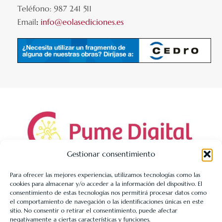
Teléfono: 987 241 511
Email
:
info@eolasediciones.es
Gestionar consentimiento
Para ofrecer las mejores experiencias, utilizamos tecnologías como las
cookies para almacenar y/o acceder a la información del dispositivo. El
LIBRERÍA UNIVERSITARIA LEÓN 1980 SLL ha sido beneficiaria
consentimiento de estas tecnologías nos permitirá procesar datos como
de Fondos Europeos, cuyo objetivo es la mejora de la
el comportamiento de navegación o las identificaciones únicas en este
sitio. No consentir o retirar el consentimiento, puede afectar
competitividad de las PYMES, y gracias al cual ha puesto en
negativamente a ciertas características y funciones.