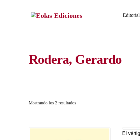
Skip
to
Editorial
content
Rodera, Gerardo
Ordenado
Mostrando los 2 resultados
por
los
últimos
El vérti