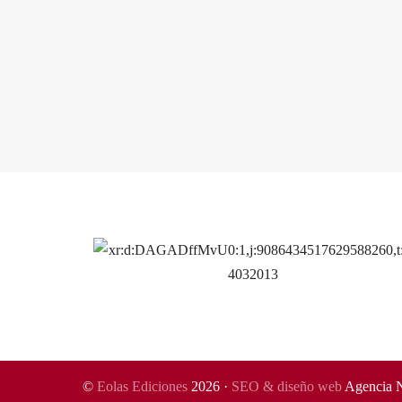
©
Eolas Ediciones
2026 ·
SEO & diseño web
Agencia 