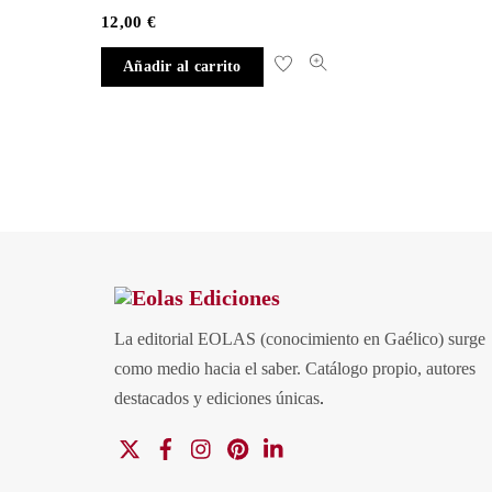
12,00
€
Añadir al carrito
La editorial EOLAS (conocimiento en Gaélico) surge
como medio hacia el saber.
Catálogo propio, autores
destacados y ediciones únicas
.
X
Facebook
Instagram
Pinterest
Linkedin