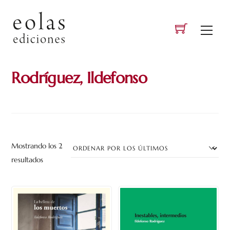
Skip
to
Men
content
Rodríguez, Ildefonso
Mostrando los 2
Ordenado
resultados
por
los
últimos