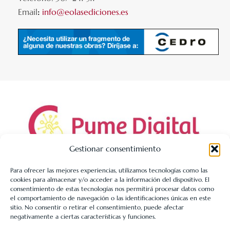
Email
:
info@eolasediciones.es
Gestionar consentimiento
Para ofrecer las mejores experiencias, utilizamos tecnologías como las
cookies para almacenar y/o acceder a la información del dispositivo. El
LIBRERÍA UNIVERSITARIA LEÓN 1980 SLL ha sido beneficiaria
consentimiento de estas tecnologías nos permitirá procesar datos como
de Fondos Europeos, cuyo objetivo es la mejora de la
el comportamiento de navegación o las identificaciones únicas en este
sitio. No consentir o retirar el consentimiento, puede afectar
competitividad de las PYMES, y gracias al cual ha puesto en
negativamente a ciertas características y funciones.
marcha un Plan de Acción con el objetivo de reforzar la