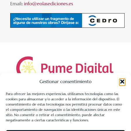
Email
:
info@eolasediciones.es
Gestionar consentimiento
Para ofrecer las mejores experiencias, utilizamos tecnologías como las
cookies para almacenar y/o acceder a la información del dispositivo. El
LIBRERÍA UNIVERSITARIA LEÓN 1980 SLL ha sido beneficiaria
consentimiento de estas tecnologías nos permitirá procesar datos como
de Fondos Europeos, cuyo objetivo es la mejora de la
el comportamiento de navegación o las identificaciones únicas en este
sitio. No consentir o retirar el consentimiento, puede afectar
competitividad de las PYMES, y gracias al cual ha puesto en
negativamente a ciertas características y funciones.
marcha un Plan de Acción con el objetivo de reforzar la