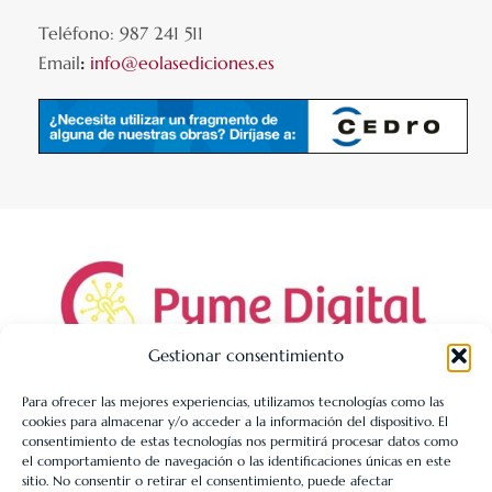
Teléfono: 987 241 511
Email
:
info@eolasediciones.es
Gestionar consentimiento
Para ofrecer las mejores experiencias, utilizamos tecnologías como las
cookies para almacenar y/o acceder a la información del dispositivo. El
LIBRERÍA UNIVERSITARIA LEÓN 1980 SLL ha sido beneficiaria
consentimiento de estas tecnologías nos permitirá procesar datos como
de Fondos Europeos, cuyo objetivo es la mejora de la
el comportamiento de navegación o las identificaciones únicas en este
sitio. No consentir o retirar el consentimiento, puede afectar
competitividad de las PYMES, y gracias al cual ha puesto en