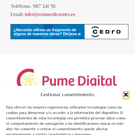
Teléfono: 987 241 511
Email
:
info@eolasediciones.es
Gestionar consentimiento
Para ofrecer las mejores experiencias, utilizamos tecnologías como las
cookies para almacenar y/o acceder a la información del dispositivo. El
LIBRERÍA UNIVERSITARIA LEÓN 1980 SLL ha sido beneficiaria
consentimiento de estas tecnologías nos permitirá procesar datos como
de Fondos Europeos, cuyo objetivo es la mejora de la
el comportamiento de navegación o las identificaciones únicas en este
sitio. No consentir o retirar el consentimiento, puede afectar
competitividad de las PYMES, y gracias al cual ha puesto en
negativamente a ciertas características y funciones.