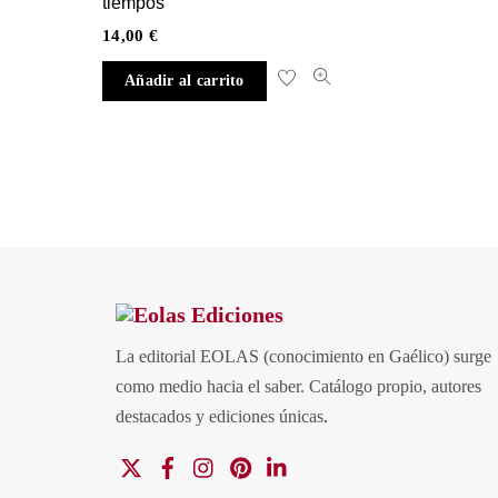
tiempos
14,00
€
Añadir al carrito
La editorial EOLAS (conocimiento en Gaélico) surge
como medio hacia el saber.
Catálogo propio, autores
destacados y ediciones únicas
.
X
Facebook
Instagram
Pinterest
Linkedin