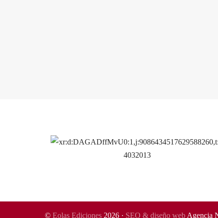
©
Eolas Ediciones
2026 ·
SEO & diseño web
Agencia 