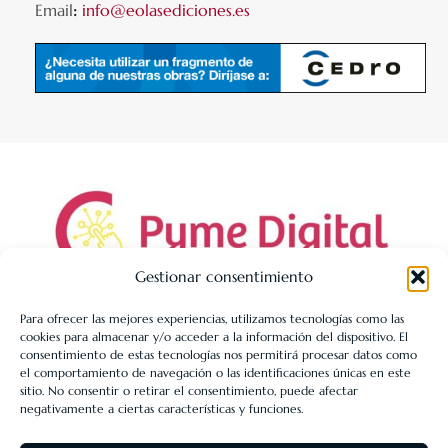
Email
:
info@eolasediciones.es
Gestionar consentimiento
Para ofrecer las mejores experiencias, utilizamos tecnologías como las
cookies para almacenar y/o acceder a la información del dispositivo. El
LIBRERÍA UNIVERSITARIA LEÓN 1980 SLL ha sido beneficiaria
consentimiento de estas tecnologías nos permitirá procesar datos como
de Fondos Europeos, cuyo objetivo es la mejora de la
el comportamiento de navegación o las identificaciones únicas en este
sitio. No consentir o retirar el consentimiento, puede afectar
competitividad de las PYMES, y gracias al cual ha puesto en
negativamente a ciertas características y funciones.
marcha un Plan de Acción con el objetivo de reforzar la