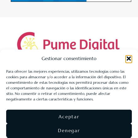
Gestionar consentimiento
Para ofrecer las mejores experiencias, utilizamos tecnologías como las
cookies para almacenar y/o acceder a la información del dispositivo. El
LIBRERÍA UNIVERSITARIA LEÓN 1980 SLL ha sido beneficiaria
consentimiento de estas tecnologías nos permitirá procesar datos como
de Fondos Europeos, cuyo objetivo es la mejora de la
el comportamiento de navegación o las identificaciones únicas en este
sitio. No consentir o retirar el consentimiento, puede afectar
competitividad de las PYMES, y gracias al cual ha puesto en
negativamente a ciertas características y funciones.
marcha un Plan de Acción con el objetivo de reforzar la
digitalización y la competitividad de las pymes durante el año
Aceptar
2025. Para ello ha contado con el apoyo del Programa Pyme
Digital de la Cámara de Comercio de León.
#EuropaSeSiente
Denegar