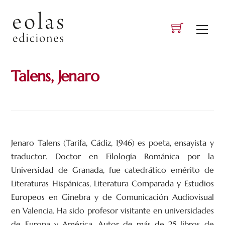
Skip
to
Men
content
Talens, Jenaro
Jenaro Talens (Tarifa, Cádiz, 1946) es poeta, ensayista y
traductor. Doctor en Filología Románica por la
Universidad de Granada, fue catedrático emérito de
Literaturas Hispánicas, Literatura Comparada y Estudios
Europeos en Ginebra y de Comunicación Audiovisual
en Valencia. Ha sido profesor visitante en universidades
de Europa y América. Autor de más de 25 libros de