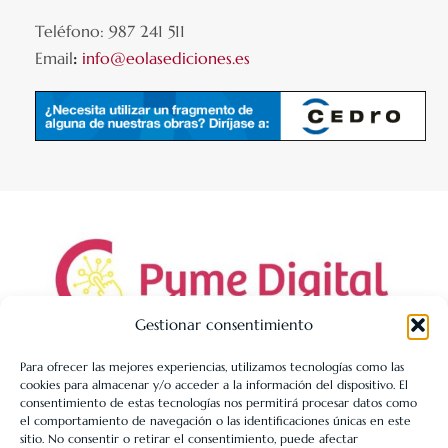
Teléfono: 987 241 511
Email
:
info@eolasediciones.es
Gestionar consentimiento
Para ofrecer las mejores experiencias, utilizamos tecnologías como las
cookies para almacenar y/o acceder a la información del dispositivo. El
LIBRERÍA UNIVERSITARIA LEÓN 1980 SLL ha sido beneficiaria
consentimiento de estas tecnologías nos permitirá procesar datos como
de Fondos Europeos, cuyo objetivo es la mejora de la
el comportamiento de navegación o las identificaciones únicas en este
sitio. No consentir o retirar el consentimiento, puede afectar
competitividad de las PYMES, y gracias al cual ha puesto en