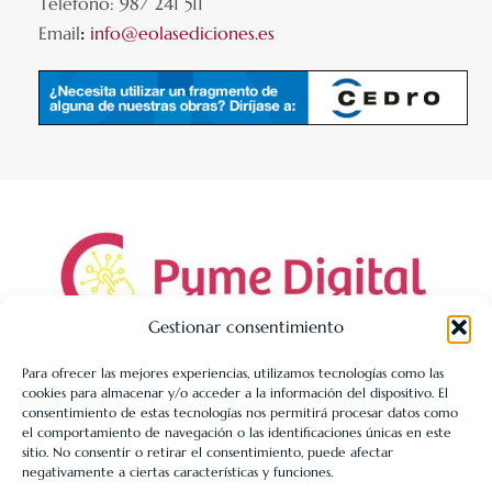
Teléfono: 987 241 511
Email
:
info@eolasediciones.es
Gestionar consentimiento
Para ofrecer las mejores experiencias, utilizamos tecnologías como las
cookies para almacenar y/o acceder a la información del dispositivo. El
LIBRERÍA UNIVERSITARIA LEÓN 1980 SLL ha sido beneficiaria
consentimiento de estas tecnologías nos permitirá procesar datos como
de Fondos Europeos, cuyo objetivo es la mejora de la
el comportamiento de navegación o las identificaciones únicas en este
sitio. No consentir o retirar el consentimiento, puede afectar
competitividad de las PYMES, y gracias al cual ha puesto en
negativamente a ciertas características y funciones.
marcha un Plan de Acción con el objetivo de reforzar la