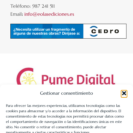
Teléfono: 987 241 511
Email
:
info@eolasediciones.es
Gestionar consentimiento
Para ofrecer las mejores experiencias, utilizamos tecnologías como las
cookies para almacenar y/o acceder a la información del dispositivo. El
LIBRERÍA UNIVERSITARIA LEÓN 1980 SLL ha sido beneficiaria
consentimiento de estas tecnologías nos permitirá procesar datos como
de Fondos Europeos, cuyo objetivo es la mejora de la
el comportamiento de navegación o las identificaciones únicas en este
sitio. No consentir o retirar el consentimiento, puede afectar
competitividad de las PYMES, y gracias al cual ha puesto en
negativamente a ciertas características y funciones.