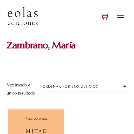
Skip
to
Men
content
Zambrano, María
Mostrando el
único resultado