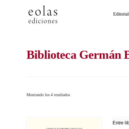
Skip
to
Editorial
content
Biblioteca Germán 
Ordenado
Mostrando los 4 resultados
por
los
últimos
Entre li