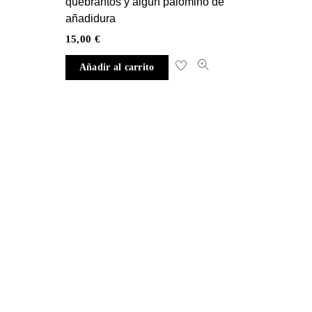
quebrantos y algún palomino de
añadidura
15,00
€
Añadir al carrito