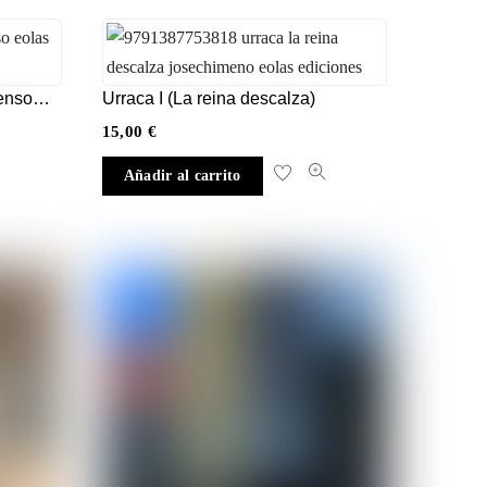
ienso…
Urraca I (La reina descalza)
15,00
€
Añadir al carrito