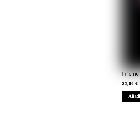
Infiern
25,00
€
Añadi