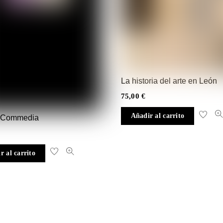
La historia del arte en León
75,00
€
Añadir al carrito
o Commedia
r al carrito