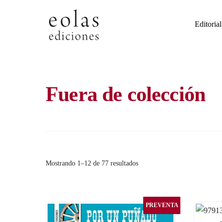
Skip
to
Editorial
content
Fuera de colección
Ordenado
Mostrando 1–12 de 77 resultados
por
los
últimos
PREVENTA