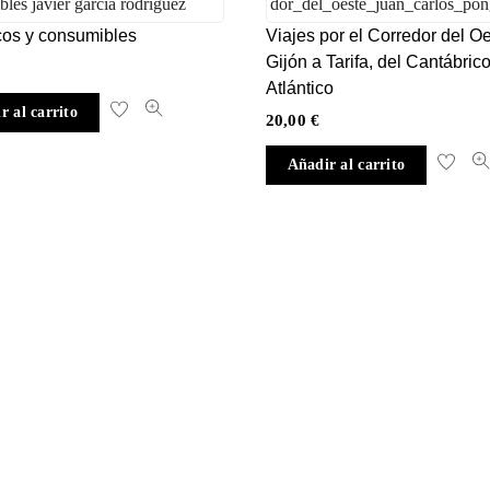
icos y consumibles
Viajes por el Corredor del O
Gijón a Tarifa, del Cantábrico
Atlántico
r al carrito
20,00
€
Añadir al carrito