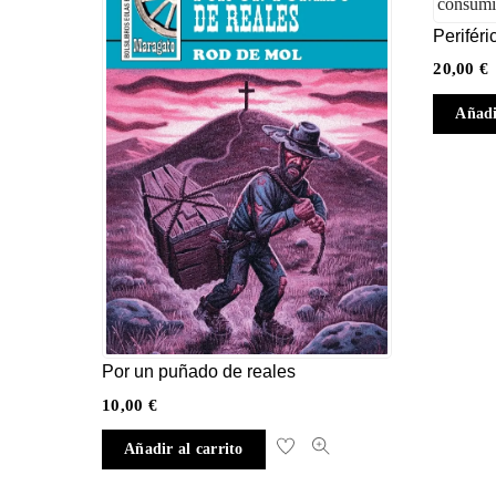
Perifér
20,00
€
Añadi
Por un puñado de reales
10,00
€
Añadir al carrito