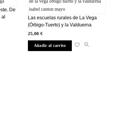
este. De
 al
Las escuelas rurales de La Vega
(Órbigo-Tuerto) y la Valduerna
25,00
€
Añadir al carrito