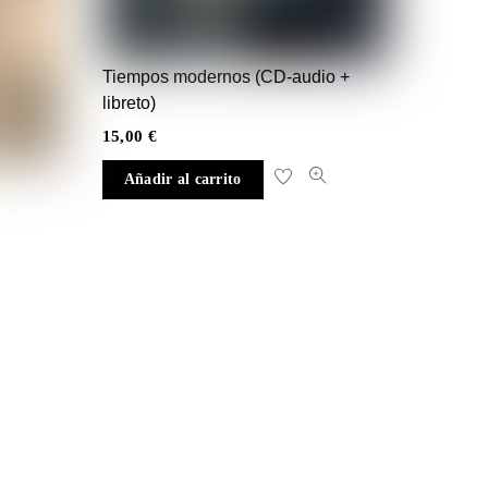
Tiempos modernos (CD-audio +
libreto)
15,00
€
Añadir al carrito